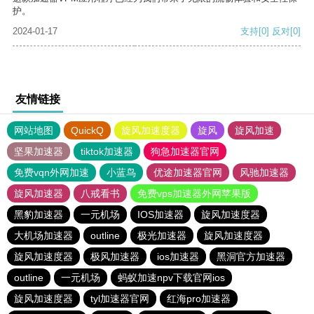
护。
2024-01-17
支持
[0]
反对
[0]
友情链接
网站地图
QuickQ
旋风加速度器
旋风
旋风加速
坚果加速器
tiktok加速器
狗急加速器官网
免费vqn外网加速
小蓝鸟
优途加速器官网
风驰加速器
旋风加速器
八戒看书
免费vps加速器外网苹果版
黑豹加速器
一元机场
IOS加速器
旋风加速度器
大机场加速器
outline
极光加速器
旋风加速度器
旋风加速度器
极风加速器
ios加速器
黑洞官方加速器
outline
一元机场
蚂蚁加速npv下载官网ios
旋风加速度器
tyl加速器官网
红海pro加速器