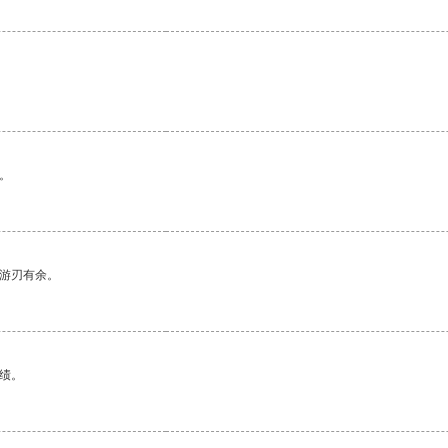
。
中游刃有余。
绩。