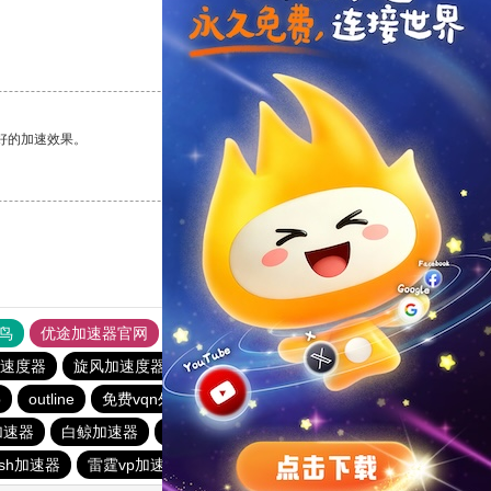
支持
[0]
反对
[0]
好的加速效果。
支持
[0]
反对
[0]
鸟
优途加速器官网
风驰加速器
旋风加速器
八戒看书
速度器
旋风加速度器
极风加速器
ios加速器
p
outline
免费vqn外网
飞狗加速器
快连加速器app
加速器
白鲸加速器
老王vqn加速
免费VP加速器
ash加速器
雷霆vp加速器官网