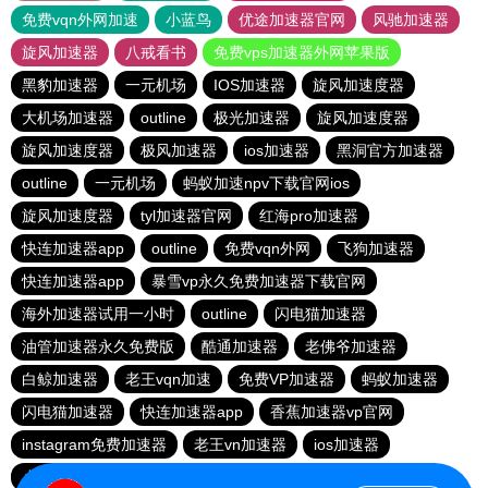
免费vqn外网加速
小蓝鸟
优途加速器官网
风驰加速器
旋风加速器
八戒看书
免费vps加速器外网苹果版
黑豹加速器
一元机场
IOS加速器
旋风加速度器
大机场加速器
outline
极光加速器
旋风加速度器
旋风加速度器
极风加速器
ios加速器
黑洞官方加速器
outline
一元机场
蚂蚁加速npv下载官网ios
旋风加速度器
tyl加速器官网
红海pro加速器
快连加速器app
outline
免费vqn外网
飞狗加速器
快连加速器app
暴雪vp永久免费加速器下载官网
海外加速器试用一小时
outline
闪电猫加速器
油管加速器永久免费版
酷通加速器
老佛爷加速器
白鲸加速器
老王vqn加速
免费VP加速器
蚂蚁加速器
闪电猫加速器
快连加速器app
香蕉加速器vp官网
instagram免费加速器
老王vn加速器
ios加速器
小猫咪ciash加速器
雷霆vp加速器官网