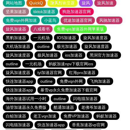
网站地图
QuickQ
旋风加速度器
旋风
旋风加速
坚果加速器
tiktok加速器
狗急加速器官网
免费vqn外网加速
小蓝鸟
优途加速器官网
风驰加速器
旋风加速器
八戒看书
免费vps加速器外网苹果版
黑豹加速器
一元机场
IOS加速器
旋风加速度器
大机场加速器
outline
极光加速器
旋风加速度器
旋风加速度器
极风加速器
ios加速器
黑洞官方加速器
outline
一元机场
蚂蚁加速npv下载官网ios
旋风加速度器
tyl加速器官网
红海pro加速器
快连加速器app
outline
免费vqn外网
飞狗加速器
快连加速器app
暴雪vp永久免费加速器下载官网
海外加速器试用一小时
outline
闪电猫加速器
油管加速器永久免费版
酷通加速器
老佛爷加速器
白鲸加速器
老王vqn加速
免费VP加速器
蚂蚁加速器
闪电猫加速器
快连加速器app
香蕉加速器vp官网