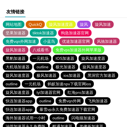
友情链接
网站地图
QuickQ
旋风加速度器
旋风
旋风加速
坚果加速器
tiktok加速器
狗急加速器官网
免费vqn外网加速
小蓝鸟
优途加速器官网
风驰加速器
旋风加速器
八戒看书
免费vps加速器外网苹果版
黑豹加速器
一元机场
IOS加速器
旋风加速度器
大机场加速器
outline
极光加速器
旋风加速度器
旋风加速度器
极风加速器
ios加速器
黑洞官方加速器
outline
一元机场
蚂蚁加速npv下载官网ios
旋风加速度器
tyl加速器官网
红海pro加速器
快连加速器app
outline
免费vqn外网
飞狗加速器
快连加速器app
暴雪vp永久免费加速器下载官网
海外加速器试用一小时
outline
闪电猫加速器
油管加速器永久免费版
酷通加速器
老佛爷加速器