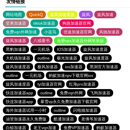
友情链接
网站地图
QuickQ
旋风加速度器
旋风
旋风加速
坚果加速器
tiktok加速器
狗急加速器官网
免费vqn外网加速
小蓝鸟
优途加速器官网
风驰加速器
旋风加速器
八戒看书
免费vps加速器外网苹果版
黑豹加速器
一元机场
IOS加速器
旋风加速度器
大机场加速器
outline
极光加速器
旋风加速度器
旋风加速度器
极风加速器
ios加速器
黑洞官方加速器
outline
一元机场
蚂蚁加速npv下载官网ios
旋风加速度器
tyl加速器官网
红海pro加速器
快连加速器app
outline
免费vqn外网
飞狗加速器
快连加速器app
暴雪vp永久免费加速器下载官网
海外加速器试用一小时
outline
闪电猫加速器
油管加速器永久免费版
酷通加速器
老佛爷加速器
白鲸加速器
老王vqn加速
免费VP加速器
蚂蚁加速器