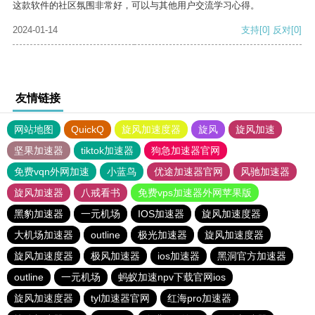
这款软件的社区氛围非常好，可以与其他用户交流学习心得。
2024-01-14
支持
[0]
反对
[0]
友情链接
网站地图
QuickQ
旋风加速度器
旋风
旋风加速
坚果加速器
tiktok加速器
狗急加速器官网
免费vqn外网加速
小蓝鸟
优途加速器官网
风驰加速器
旋风加速器
八戒看书
免费vps加速器外网苹果版
黑豹加速器
一元机场
IOS加速器
旋风加速度器
大机场加速器
outline
极光加速器
旋风加速度器
旋风加速度器
极风加速器
ios加速器
黑洞官方加速器
outline
一元机场
蚂蚁加速npv下载官网ios
旋风加速度器
tyl加速器官网
红海pro加速器