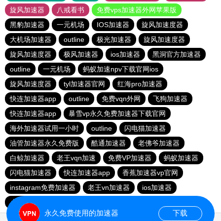
旋风加速器
八戒看书
免费vps加速器外网苹果版
黑豹加速器
一元机场
IOS加速器
旋风加速度器
大机场加速器
outline
极光加速器
旋风加速度器
旋风加速度器
极风加速器
ios加速器
黑洞官方加速器
outline
一元机场
蚂蚁加速npv下载官网ios
旋风加速度器
tyl加速器官网
红海pro加速器
快连加速器app
outline
免费vqn外网
飞狗加速器
快连加速器app
暴雪vp永久免费加速器下载官网
海外加速器试用一小时
outline
闪电猫加速器
油管加速器永久免费版
酷通加速器
老佛爷加速器
白鲸加速器
老王vqn加速
免费VP加速器
蚂蚁加速器
闪电猫加速器
快连加速器app
香蕉加速器vp官网
instagram免费加速器
老王vn加速器
ios加速器
小猫咪ciash加速器
雷霆vp加速器官网
永久免费使用的加速器
下载