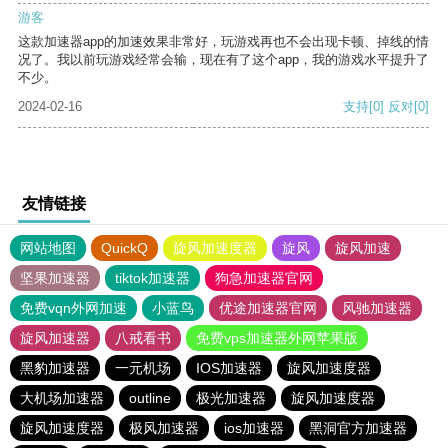
游客
这款加速器app的加速效果非常好，玩游戏再也不会出现卡顿、掉线的情
况了。我以前玩游戏经常会输，现在有了这个app，我的游戏水平提升了
不少。
2024-02-16
支持
[0]
反对
[0]
友情链接
网站地图
QuickQ
旋风加速度器
旋风
旋风加速
坚果加速器
tiktok加速器
狗急加速器官网
免费vqn外网加速
小蓝鸟
优途加速器官网
风驰加速器
旋风加速器
八戒看书
免费vps加速器外网苹果版
黑豹加速器
一元机场
IOS加速器
旋风加速度器
大机场加速器
outline
极光加速器
旋风加速度器
旋风加速度器
极风加速器
ios加速器
黑洞官方加速器