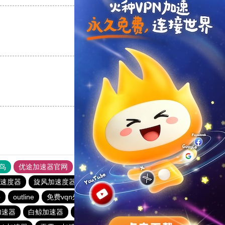
支持
[0]
反对
[0]
支持
[0]
反对
[0]
鸟
优途加速器官网
风驰加速器
旋风加速器
八戒看书
速度器
旋风加速度器
极风加速器
ios加速器
p
outline
免费vqn外网
飞狗加速器
快连加速器app
加速器
白鲸加速器
老王vqn加速
免费VP加速器