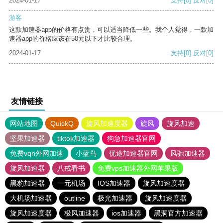
2024-01-17
支持
[0]
反对
[0]
游客
这款加速器app的价格有点贵，可以适当降低一些。我个人觉得，一款加
速器app的价格应该在50元以下才比较合理。
2024-01-17
支持
[0]
反对
[0]
友情链接
网站地图
QuickQ
旋风加速度器
旋风
旋风加速
坚果加速器
tiktok加速器
狗急加速器官网
免费vqn外网加速
小蓝鸟
优途加速器官网
风驰加速器
旋风加速器
八戒看书
免费vps加速器外网苹果版
黑豹加速器
一元机场
IOS加速器
旋风加速度器
大机场加速器
outline
极光加速器
旋风加速度器
旋风加速度器
极风加速器
ios加速器
黑洞官方加速器