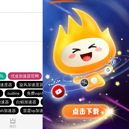
支持
[0]
反对
[0]
支持
[0]
反对
[0]
鸟
优途加速器官网
风驰加速器
旋风加速器
八戒看书
速度器
旋风加速度器
极风加速器
ios加速器
p
outline
免费vqn外网
飞狗加速器
快连加速器app
加速器
白鲸加速器
老王vqn加速
免费VP加速器
ash加速器
雷霆vp加速器官网
1.322943s
排行
推荐