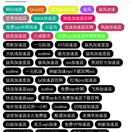
网站地图
QuickQ
旋风加速度器
旋风
旋风加速
坚果加速器
tiktok加速器
狗急加速器官网
免费vqn外网加速
小蓝鸟
优途加速器官网
风驰加速器
旋风加速器
八戒看书
免费vps加速器外网苹果版
黑豹加速器
一元机场
IOS加速器
旋风加速度器
大机场加速器
outline
极光加速器
旋风加速度器
旋风加速度器
极风加速器
ios加速器
黑洞官方加速器
outline
一元机场
蚂蚁加速npv下载官网ios
旋风加速度器
tyl加速器官网
红海pro加速器
快连加速器app
outline
免费vqn外网
飞狗加速器
快连加速器app
暴雪vp永久免费加速器下载官网
海外加速器试用一小时
outline
闪电猫加速器
油管加速器永久免费版
酷通加速器
老佛爷加速器
白鲸加速器
老王vqn加速
免费VP加速器
蚂蚁加速器