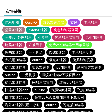
友情链接
网站地图
QuickQ
旋风加速度器
旋风
旋风加速
坚果加速器
tiktok加速器
狗急加速器官网
免费vqn外网加速
小蓝鸟
优途加速器官网
风驰加速器
旋风加速器
八戒看书
免费vps加速器外网苹果版
黑豹加速器
一元机场
IOS加速器
旋风加速度器
大机场加速器
outline
极光加速器
旋风加速度器
旋风加速度器
极风加速器
ios加速器
黑洞官方加速器
outline
一元机场
蚂蚁加速npv下载官网ios
旋风加速度器
tyl加速器官网
红海pro加速器
快连加速器app
outline
免费vqn外网
飞狗加速器
快连加速器app
暴雪vp永久免费加速器下载官网
海外加速器试用一小时
outline
闪电猫加速器