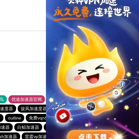
支持
[0]
反对
[0]
支持
[0]
反对
[0]
鸟
优途加速器官网
风驰加速器
旋风加速器
八戒看书
速度器
旋风加速度器
极风加速器
ios加速器
p
outline
免费vqn外网
飞狗加速器
快连加速器app
加速器
白鲸加速器
老王vqn加速
免费VP加速器
ash加速器
雷霆vp加速器官网