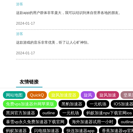
游客
这款app的用户群体非常庞大，我可以结识到来自世界各地的朋友。
2024-01-17
游客
这款游戏的音乐非常优美，听了让人心旷神怡。
2024-01-17
友情链接
网站地图
QuickQ
旋风加速度器
旋风
旋风加速
坚果
免费vps加速器外网苹果版
黑豹加速器
一元机场
IOS加速
黑洞官方加速器
outline
一元机场
蚂蚁加速npv下载官网ios
暴雪vp永久免费加速器下载官网
海外加速器试用一小时
outlin
蚂蚁加速器
闪电猫加速器
快连加速器app
香蕉加速器vp官