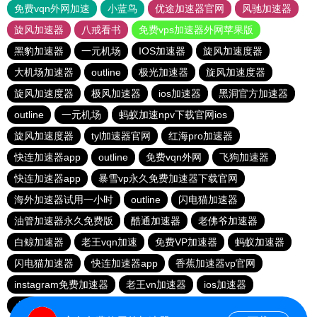
免费vqn外网加速
小蓝鸟
优途加速器官网
风驰加速器
旋风加速器
八戒看书
免费vps加速器外网苹果版
黑豹加速器
一元机场
IOS加速器
旋风加速度器
大机场加速器
outline
极光加速器
旋风加速度器
旋风加速度器
极风加速器
ios加速器
黑洞官方加速器
outline
一元机场
蚂蚁加速npv下载官网ios
旋风加速度器
tyl加速器官网
红海pro加速器
快连加速器app
outline
免费vqn外网
飞狗加速器
快连加速器app
暴雪vp永久免费加速器下载官网
海外加速器试用一小时
outline
闪电猫加速器
油管加速器永久免费版
酷通加速器
老佛爷加速器
白鲸加速器
老王vqn加速
免费VP加速器
蚂蚁加速器
闪电猫加速器
快连加速器app
香蕉加速器vp官网
instagram免费加速器
老王vn加速器
ios加速器
小猫咪ciash加速器
雷霆vp加速器官网