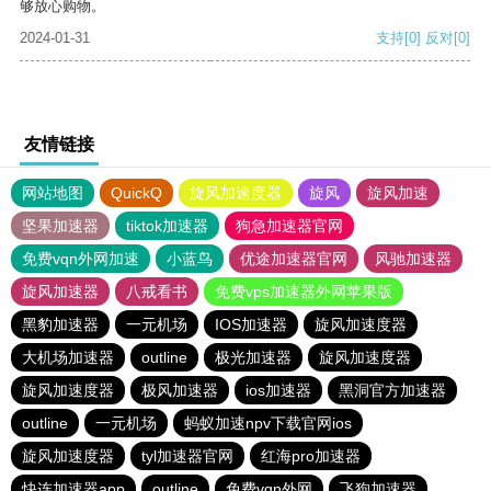
够放心购物。
2024-01-31
支持
[0]
反对
[0]
友情链接
网站地图
QuickQ
旋风加速度器
旋风
旋风加速
坚果加速器
tiktok加速器
狗急加速器官网
免费vqn外网加速
小蓝鸟
优途加速器官网
风驰加速器
旋风加速器
八戒看书
免费vps加速器外网苹果版
黑豹加速器
一元机场
IOS加速器
旋风加速度器
大机场加速器
outline
极光加速器
旋风加速度器
旋风加速度器
极风加速器
ios加速器
黑洞官方加速器
outline
一元机场
蚂蚁加速npv下载官网ios
旋风加速度器
tyl加速器官网
红海pro加速器
快连加速器app
outline
免费vqn外网
飞狗加速器