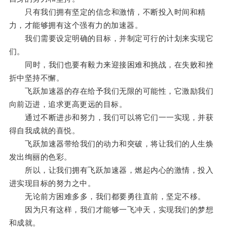
只有我们拥有坚定的信念和激情，不断投入时间和精
力，才能够拥有这个强有力的加速器。
我们需要设定明确的目标，并制定可行的计划来实现它
们。
同时，我们也要有毅力来迎接困难和挑战，在失败和挫
折中坚持不懈。
飞跃加速器的存在给予我们无限的可能性，它激励我们
向前迈进，追求更高更远的目标。
通过不断进步和努力，我们可以将它们一一实现，并获
得自我成就的喜悦。
飞跃加速器带给我们的动力和突破，将让我们的人生焕
发出绚丽的色彩。
所以，让我们拥有飞跃加速器，燃起内心的激情，投入
进实现目标的努力之中。
无论前方困难多多，我们都要勇往直前，坚定不移。
因为只有这样，我们才能够一飞冲天，实现我们的梦想
和成就。