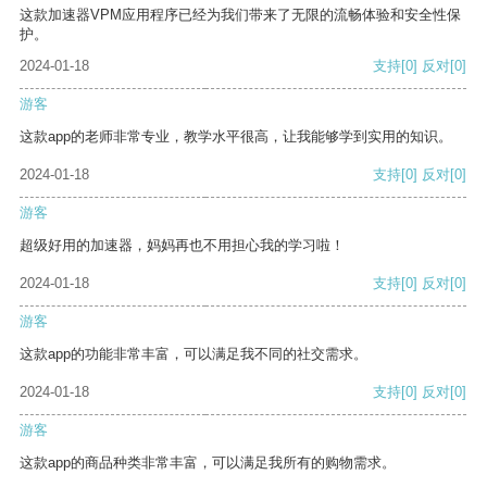
这款加速器VPM应用程序已经为我们带来了无限的流畅体验和安全性保
护。
2024-01-18
支持
[0]
反对
[0]
游客
这款app的老师非常专业，教学水平很高，让我能够学到实用的知识。
2024-01-18
支持
[0]
反对
[0]
游客
超级好用的加速器，妈妈再也不用担心我的学习啦！
2024-01-18
支持
[0]
反对
[0]
游客
这款app的功能非常丰富，可以满足我不同的社交需求。
2024-01-18
支持
[0]
反对
[0]
游客
这款app的商品种类非常丰富，可以满足我所有的购物需求。