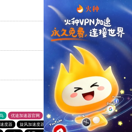
支持
[0]
反对
[0]
支持
[0]
反对
[0]
支持
[0]
反对
[0]
鸟
优途加速器官网
风驰加速器
旋风加速器
八戒看书
速度器
旋风加速度器
极风加速器
ios加速器