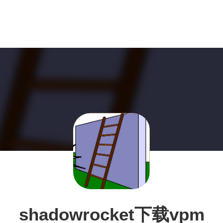
shadowrocket下载vpm