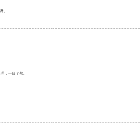
野。
合理，一目了然。