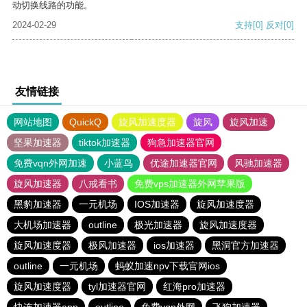
动切换线路的功能。
2024-02-29
支持
[0]
反对
[0]
友情链接
网站地图
QuickQ
旋风加速度器
旋风
旋风加速
坚果加速器
tiktok加速器
狗急加速器官网
免费vqn外网加速
小蓝鸟
优途加速器官网
风驰加速器
旋风加速器
八戒看书
免费vps加速器外网苹果版
黑豹加速器
一元机场
IOS加速器
旋风加速度器
大机场加速器
outline
极光加速器
旋风加速度器
旋风加速度器
极风加速器
ios加速器
黑洞官方加速器
outline
一元机场
蚂蚁加速npv下载官网ios
旋风加速度器
tyl加速器官网
红海pro加速器