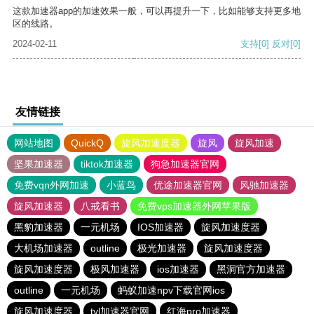
这款加速器app的加速效果一般，可以再提升一下，比如能够支持更多地
区的线路。
2024-02-11
支持
[0]
反对
[0]
友情链接
网站地图
QuickQ
旋风加速度器
旋风
旋风加速
坚果加速器
tiktok加速器
狗急加速器官网
免费vqn外网加速
小蓝鸟
优途加速器官网
风驰加速器
旋风加速器
八戒看书
免费vps加速器外网苹果版
黑豹加速器
一元机场
IOS加速器
旋风加速度器
大机场加速器
outline
极光加速器
旋风加速度器
旋风加速度器
极风加速器
ios加速器
黑洞官方加速器
outline
一元机场
蚂蚁加速npv下载官网ios
旋风加速度器
tyl加速器官网
红海pro加速器