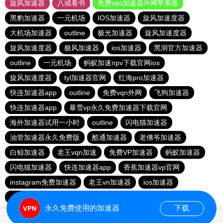
旋风加速器
八戒看书
免费vps加速器外网苹果版
黑豹加速器
一元机场
IOS加速器
旋风加速度器
大机场加速器
outline
极光加速器
旋风加速度器
旋风加速度器
极风加速器
ios加速器
黑洞官方加速器
outline
一元机场
蚂蚁加速npv下载官网ios
旋风加速度器
tyl加速器官网
红海pro加速器
快连加速器app
outline
免费vqn外网
飞狗加速器
快连加速器app
暴雪vp永久免费加速器下载官网
海外加速器试用一小时
outline
闪电猫加速器
油管加速器永久免费版
酷通加速器
老佛爷加速器
白鲸加速器
老王vqn加速
免费VP加速器
蚂蚁加速器
闪电猫加速器
快连加速器app
香蕉加速器vp官网
instagram免费加速器
老王vn加速器
ios加速器
小猫咪ciash加速器
雷霆vp加速器官网
永久免费使用的加速器
下载