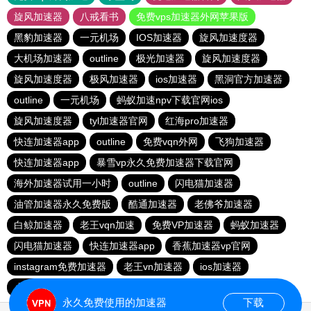
旋风加速器
八戒看书
免费vps加速器外网苹果版
黑豹加速器
一元机场
IOS加速器
旋风加速度器
大机场加速器
outline
极光加速器
旋风加速度器
旋风加速度器
极风加速器
ios加速器
黑洞官方加速器
outline
一元机场
蚂蚁加速npv下载官网ios
旋风加速度器
tyl加速器官网
红海pro加速器
快连加速器app
outline
免费vqn外网
飞狗加速器
快连加速器app
暴雪vp永久免费加速器下载官网
海外加速器试用一小时
outline
闪电猫加速器
油管加速器永久免费版
酷通加速器
老佛爷加速器
白鲸加速器
老王vqn加速
免费VP加速器
蚂蚁加速器
闪电猫加速器
快连加速器app
香蕉加速器vp官网
instagram免费加速器
老王vn加速器
ios加速器
小猫咪ciash加速器
雷霆vp加速器官网
永久免费使用的加速器
下载