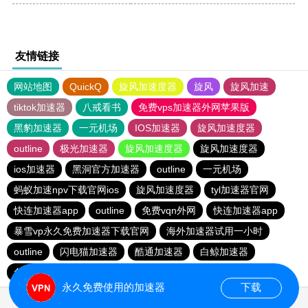
友情链接
网站地图
QuickQ
旋风加速度器
旋风
旋风加速
tiktok加速器
八戒看书
免费vps加速器外网苹果版
黑豹加速器
一元机场
IOS加速器
旋风加速度器
outline
极光加速器
旋风加速度器
旋风加速度器
ios加速器
黑洞官方加速器
outline
一元机场
蚂蚁加速npv下载官网ios
旋风加速度器
tyl加速器官网
快连加速器app
outline
免费vqn外网
快连加速器app
暴雪vp永久免费加速器下载官网
海外加速器试用一小时
outline
闪电猫加速器
酷通加速器
白鲸加速器
免费VP加速器
快连加速器app
ios加速器
永久免费使用的加速器
下载