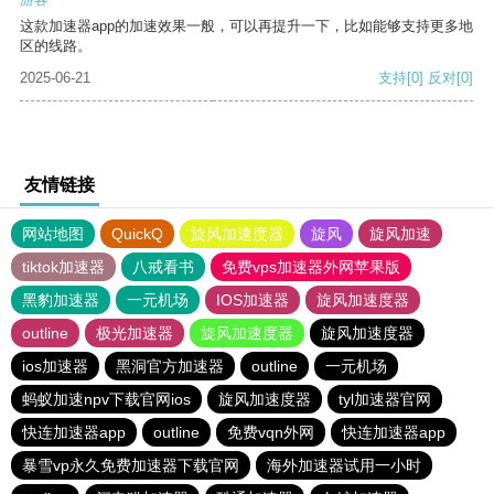
这款加速器app的加速效果一般，可以再提升一下，比如能够支持更多地
区的线路。
2025-06-21
支持
[0]
反对
[0]
友情链接
网站地图
QuickQ
旋风加速度器
旋风
旋风加速
tiktok加速器
八戒看书
免费vps加速器外网苹果版
黑豹加速器
一元机场
IOS加速器
旋风加速度器
outline
极光加速器
旋风加速度器
旋风加速度器
ios加速器
黑洞官方加速器
outline
一元机场
蚂蚁加速npv下载官网ios
旋风加速度器
tyl加速器官网
快连加速器app
outline
免费vqn外网
快连加速器app
暴雪vp永久免费加速器下载官网
海外加速器试用一小时