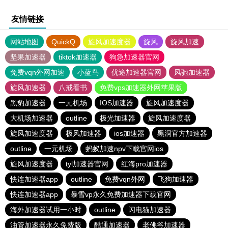
友情链接
网站地图
QuickQ
旋风加速度器
旋风
旋风加速
坚果加速器
tiktok加速器
狗急加速器官网
免费vqn外网加速
小蓝鸟
优途加速器官网
风驰加速器
旋风加速器
八戒看书
免费vps加速器外网苹果版
黑豹加速器
一元机场
IOS加速器
旋风加速度器
大机场加速器
outline
极光加速器
旋风加速度器
旋风加速度器
极风加速器
ios加速器
黑洞官方加速器
outline
一元机场
蚂蚁加速npv下载官网ios
旋风加速度器
tyl加速器官网
红海pro加速器
快连加速器app
outline
免费vqn外网
飞狗加速器
快连加速器app
暴雪vp永久免费加速器下载官网
海外加速器试用一小时
outline
闪电猫加速器
油管加速器永久免费版
酷通加速器
老佛爷加速器