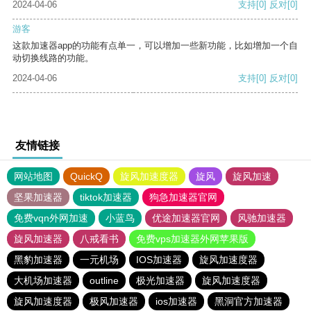
2024-04-06
支持
[0]
反对
[0]
游客
这款加速器app的功能有点单一，可以增加一些新功能，比如增加一个自
动切换线路的功能。
2024-04-06
支持
[0]
反对
[0]
友情链接
网站地图
QuickQ
旋风加速度器
旋风
旋风加速
坚果加速器
tiktok加速器
狗急加速器官网
免费vqn外网加速
小蓝鸟
优途加速器官网
风驰加速器
旋风加速器
八戒看书
免费vps加速器外网苹果版
黑豹加速器
一元机场
IOS加速器
旋风加速度器
大机场加速器
outline
极光加速器
旋风加速度器
旋风加速度器
极风加速器
ios加速器
黑洞官方加速器