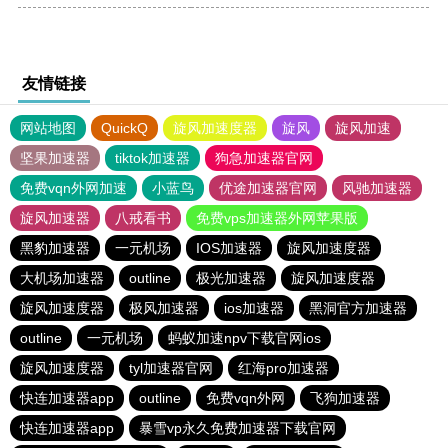
友情链接
网站地图
QuickQ
旋风加速度器
旋风
旋风加速
坚果加速器
tiktok加速器
狗急加速器官网
免费vqn外网加速
小蓝鸟
优途加速器官网
风驰加速器
旋风加速器
八戒看书
免费vps加速器外网苹果版
黑豹加速器
一元机场
IOS加速器
旋风加速度器
大机场加速器
outline
极光加速器
旋风加速度器
旋风加速度器
极风加速器
ios加速器
黑洞官方加速器
outline
一元机场
蚂蚁加速npv下载官网ios
旋风加速度器
tyl加速器官网
红海pro加速器
快连加速器app
outline
免费vqn外网
飞狗加速器
快连加速器app
暴雪vp永久免费加速器下载官网