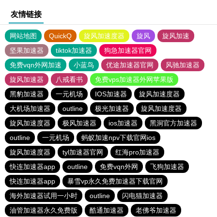
友情链接
网站地图
QuickQ
旋风加速度器
旋风
旋风加速
坚果加速器
tiktok加速器
狗急加速器官网
免费vqn外网加速
小蓝鸟
优途加速器官网
风驰加速器
旋风加速器
八戒看书
免费vps加速器外网苹果版
黑豹加速器
一元机场
IOS加速器
旋风加速度器
大机场加速器
outline
极光加速器
旋风加速度器
旋风加速度器
极风加速器
ios加速器
黑洞官方加速器
outline
一元机场
蚂蚁加速npv下载官网ios
旋风加速度器
tyl加速器官网
红海pro加速器
快连加速器app
outline
免费vqn外网
飞狗加速器
快连加速器app
暴雪vp永久免费加速器下载官网
海外加速器试用一小时
outline
闪电猫加速器
油管加速器永久免费版
酷通加速器
老佛爷加速器