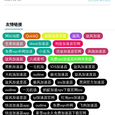
友情链接
网站地图
QuickQ
旋风加速度器
旋风
旋风加速
坚果加速器
tiktok加速器
狗急加速器官网
免费vqn外网加速
小蓝鸟
优途加速器官网
风驰加速器
旋风加速器
八戒看书
免费vps加速器外网苹果版
黑豹加速器
一元机场
IOS加速器
旋风加速度器
大机场加速器
outline
极光加速器
旋风加速度器
旋风加速度器
极风加速器
ios加速器
黑洞官方加速器
outline
一元机场
蚂蚁加速npv下载官网ios
旋风加速度器
tyl加速器官网
红海pro加速器
快连加速器app
outline
免费vqn外网
飞狗加速器
快连加速器app
暴雪vp永久免费加速器下载官网