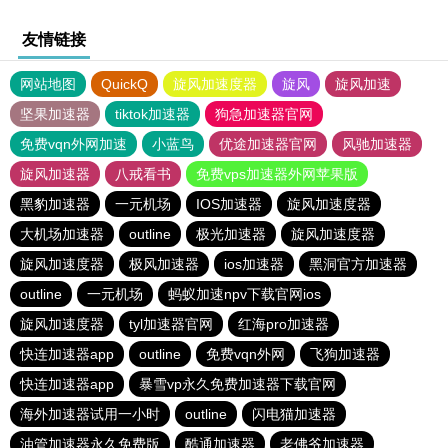
友情链接
网站地图
QuickQ
旋风加速度器
旋风
旋风加速
坚果加速器
tiktok加速器
狗急加速器官网
免费vqn外网加速
小蓝鸟
优途加速器官网
风驰加速器
旋风加速器
八戒看书
免费vps加速器外网苹果版
黑豹加速器
一元机场
IOS加速器
旋风加速度器
大机场加速器
outline
极光加速器
旋风加速度器
旋风加速度器
极风加速器
ios加速器
黑洞官方加速器
outline
一元机场
蚂蚁加速npv下载官网ios
旋风加速度器
tyl加速器官网
红海pro加速器
快连加速器app
outline
免费vqn外网
飞狗加速器
快连加速器app
暴雪vp永久免费加速器下载官网
海外加速器试用一小时
outline
闪电猫加速器
油管加速器永久免费版
酷通加速器
老佛爷加速器