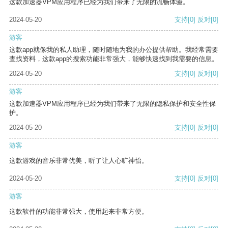
这款加速器VPM应用程序已经为我们带来了无限的流畅体验。
2024-05-20
支持
[0]
反对
[0]
游客
这款app就像我的私人助理，随时随地为我的办公提供帮助。我经常需要
查找资料，这款app的搜索功能非常强大，能够快速找到我需要的信息。
2024-05-20
支持
[0]
反对
[0]
游客
这款加速器VPM应用程序已经为我们带来了无限的隐私保护和安全性保
护。
2024-05-20
支持
[0]
反对
[0]
游客
这款游戏的音乐非常优美，听了让人心旷神怡。
2024-05-20
支持
[0]
反对
[0]
游客
这款软件的功能非常强大，使用起来非常方便。