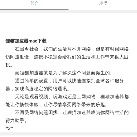
简介
排行
狸猫加速器mac下载
在当今社会，我们的生活离不开网络，但是有时候网络
访问速度慢、连接不稳定会给我们的生活和工作带来很大困
扰。
而狸猫加速器就是为了解决这个问题而诞生的。
通过简单的设置，用户可以快速连接到全球各种服务
器，实现高速稳定的网络通讯。
无论是观看视频、玩游戏还是上网购物，狸猫加速器都
能让你畅快体验，让你尽情享受网络带来的乐趣。
不再受网络问题困扰，让狸猫加速器成为你网络生活的
得力助手。
#3#