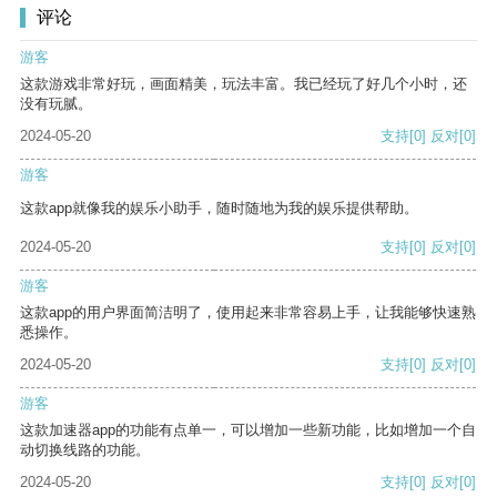
评论
游客
这款游戏非常好玩，画面精美，玩法丰富。我已经玩了好几个小时，还
没有玩腻。
2024-05-20
支持
[0]
反对
[0]
游客
这款app就像我的娱乐小助手，随时随地为我的娱乐提供帮助。
2024-05-20
支持
[0]
反对
[0]
游客
这款app的用户界面简洁明了，使用起来非常容易上手，让我能够快速熟
悉操作。
2024-05-20
支持
[0]
反对
[0]
游客
这款加速器app的功能有点单一，可以增加一些新功能，比如增加一个自
动切换线路的功能。
2024-05-20
支持
[0]
反对
[0]