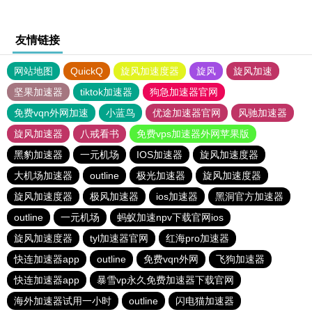
友情链接
网站地图
QuickQ
旋风加速度器
旋风
旋风加速
坚果加速器
tiktok加速器
狗急加速器官网
免费vqn外网加速
小蓝鸟
优途加速器官网
风驰加速器
旋风加速器
八戒看书
免费vps加速器外网苹果版
黑豹加速器
一元机场
IOS加速器
旋风加速度器
大机场加速器
outline
极光加速器
旋风加速度器
旋风加速度器
极风加速器
ios加速器
黑洞官方加速器
outline
一元机场
蚂蚁加速npv下载官网ios
旋风加速度器
tyl加速器官网
红海pro加速器
快连加速器app
outline
免费vqn外网
飞狗加速器
快连加速器app
暴雪vp永久免费加速器下载官网
海外加速器试用一小时
outline
闪电猫加速器