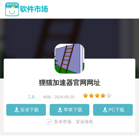
狸猫加速器官网网址
工具
|
时间：2024-05-20
|
安卓下载
苹果下载
PC下载
安卓市场，安全绿色