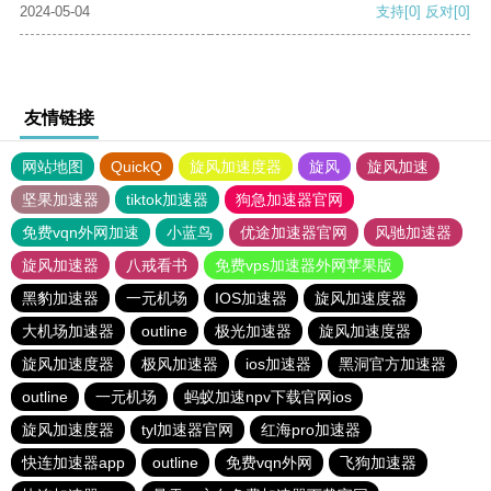
2024-05-04
支持
[0]
反对
[0]
友情链接
网站地图
QuickQ
旋风加速度器
旋风
旋风加速
坚果加速器
tiktok加速器
狗急加速器官网
免费vqn外网加速
小蓝鸟
优途加速器官网
风驰加速器
旋风加速器
八戒看书
免费vps加速器外网苹果版
黑豹加速器
一元机场
IOS加速器
旋风加速度器
大机场加速器
outline
极光加速器
旋风加速度器
旋风加速度器
极风加速器
ios加速器
黑洞官方加速器
outline
一元机场
蚂蚁加速npv下载官网ios
旋风加速度器
tyl加速器官网
红海pro加速器
快连加速器app
outline
免费vqn外网
飞狗加速器