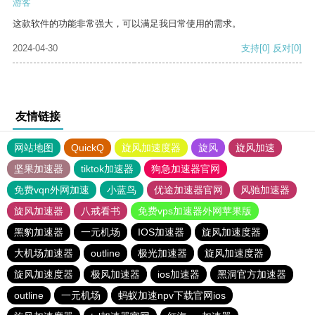
游客
这款软件的功能非常强大，可以满足我日常使用的需求。
2024-04-30
支持
[0]
反对
[0]
友情链接
网站地图
QuickQ
旋风加速度器
旋风
旋风加速
坚果加速器
tiktok加速器
狗急加速器官网
免费vqn外网加速
小蓝鸟
优途加速器官网
风驰加速器
旋风加速器
八戒看书
免费vps加速器外网苹果版
黑豹加速器
一元机场
IOS加速器
旋风加速度器
大机场加速器
outline
极光加速器
旋风加速度器
旋风加速度器
极风加速器
ios加速器
黑洞官方加速器
outline
一元机场
蚂蚁加速npv下载官网ios