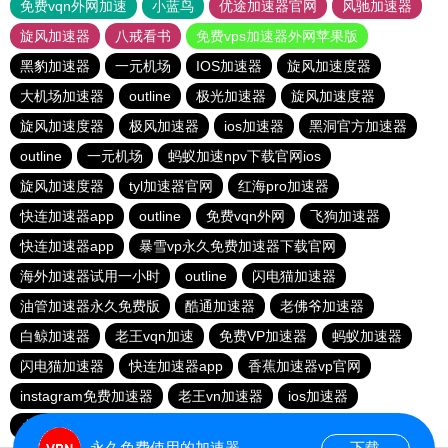
免费vqn外网加速
小蓝鸟
优途加速器官网
风驰加速器
旋风加速器
八戒看书
免费vps加速器外网苹果版
黑豹加速器
一元机场
IOS加速器
旋风加速度器
大机场加速器
outline
极光加速器
旋风加速度器
旋风加速度器
极风加速器
ios加速器
黑洞官方加速器
outline
一元机场
蚂蚁加速npv下载官网ios
旋风加速度器
tyl加速器官网
红海pro加速器
快连加速器app
outline
免费vqn外网
飞狗加速器
快连加速器app
暴雪vp永久免费加速器下载官网
海外加速器试用一小时
outline
闪电猫加速器
油管加速器永久免费版
酷通加速器
老佛爷加速器
白鲸加速器
老王vqn加速
免费VP加速器
蚂蚁加速器
闪电猫加速器
快连加速器app
香蕉加速器vp官网
instagram免费加速器
老王vn加速器
ios加速器
小猫咪ciash加速器
雷霆vp加速器官网
永久免费使用的加速器
下载