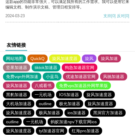
这款app的功能非常强大，可以满足我所有的工作需求。我可以使用它来
编辑文档、制作演示文稿、管理日程安排等。
2024-03-23
支持
[0]
反对
[0]
友情链接
网站地图
QuickQ
旋风加速度器
旋风
旋风加速
坚果加速器
tiktok加速器
狗急加速器官网
免费vqn外网加速
小蓝鸟
优途加速器官网
风驰加速器
旋风加速器
八戒看书
免费vps加速器外网苹果版
黑豹加速器
一元机场
IOS加速器
旋风加速度器
大机场加速器
outline
极光加速器
旋风加速度器
旋风加速度器
极风加速器
ios加速器
黑洞官方加速器
outline
一元机场
蚂蚁加速npv下载官网ios
旋风加速度器
tyl加速器官网
红海pro加速器