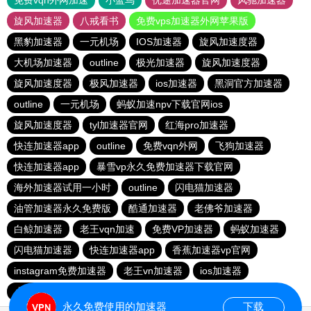
免费vqn外网加速
小蓝鸟
优途加速器官网
风驰加速器
旋风加速器
八戒看书
免费vps加速器外网苹果版
黑豹加速器
一元机场
IOS加速器
旋风加速度器
大机场加速器
outline
极光加速器
旋风加速度器
旋风加速度器
极风加速器
ios加速器
黑洞官方加速器
outline
一元机场
蚂蚁加速npv下载官网ios
旋风加速度器
tyl加速器官网
红海pro加速器
快连加速器app
outline
免费vqn外网
飞狗加速器
快连加速器app
暴雪vp永久免费加速器下载官网
海外加速器试用一小时
outline
闪电猫加速器
油管加速器永久免费版
酷通加速器
老佛爷加速器
白鲸加速器
老王vqn加速
免费VP加速器
蚂蚁加速器
闪电猫加速器
快连加速器app
香蕉加速器vp官网
instagram免费加速器
老王vn加速器
ios加速器
小猫咪ciash加速器
雷霆vp加速器官网
永久免费使用的加速器
下载